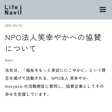
S
k
i
p
2025/09/16
t
NPO法人笑幸やかへの協賛
o
c
について
o
n
News
t
e
当社は、「福祉をもっと身近ににこやかに」という理
n
念を掲げて活動される、NPO法人 笑幸やか-
t
nicoyaca-の活動趣旨に賛同し、協賛企業としてその
歩みを支援しています。