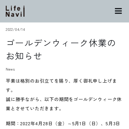
S
k
i
p
2022/04/14
t
ゴールデンウィーク休業の
o
c
お知らせ
o
n
News
t
e
平素は格別のお引立てを賜り、厚く御礼申し上げま
n
す。
t
誠に勝手ながら、以下の期間をゴールデンウィーク休
業とさせていただきます。
期間：2022年4月28日（金）～5月1日（日）、5月3日