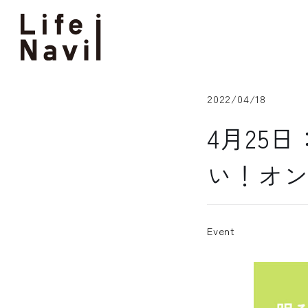
Skip
to
content
2022/04/18
4月25
い！オ
Event