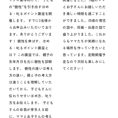
の“個性”を引き出すほめ
とお子さんにお越しいただ
る・叱るポイント‪講座を開
き楽しい時間を過ごすこと
催します。 すでに3名様か
ができました。日頃の育児
らお申込みいただいており
の話や、妊娠・出産の話で
ます。ありがとうございま
盛り上がりました。⁡これか
す！ 個性を伸ばす、ほめ
らもママたちが笑顔になれ
る・叱るポイント‪講座と
る場所を作っていきたいと
は？ この講座では、親子の
思っています。定期開催予
生年月日を元に個性を診断
定なので次回も楽しみにし
します。 個性の違いは考え
てください！
方の違い。親と子の考え方
は違うことを理解していた
だいてから、子どもさんに
伝わりやすいほめ方、叱り
方をお伝えします。 子ども
さんの自我が芽生える前
に、ママとお子さんの考え