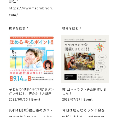
URL：
https://www.macrobiyori.
com/
続きを読む
続きを読む
子どもの“個性”や“才能”をグン
第1回ママのランチ会開催しま
グン伸ばす、声のかけ方講座
した！
2022/08/30
|
Event
2022/07/27
|
Event
9月14日(水)福山市のカフェ
今日は初となるランチ会を
マクロ美与利にて、 子ども
開催しました。 3組のママ