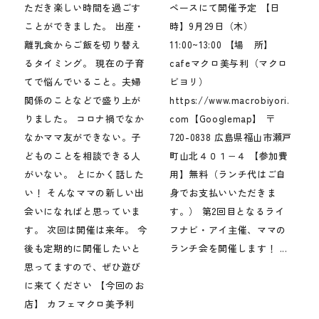
ただき楽しい時間を過ごす
ペースにて開催予定 【日
ことができました。 出産・
時】9月29日（木）
離乳食からご飯を切り替え
11:00~13:00 【場 所】
るタイミング。 現在の子育
cafeマクロ美与利（マクロ
てで悩んでいること。夫婦
ビヨリ）
関係のことなどで盛り上が
https://www.macrobiyori.
りました。 コロナ禍でなか
com【Googlemap】 〒
なかママ友ができない。子
720-0838 広島県福山市瀬戸
どものことを相談できる人
町山北４０１−４ 【参加費
がいない。 とにかく話した
用】無料（ランチ代はご自
い！ そんなママの新しい出
身でお支払いいただきま
会いになればと思っていま
す。） 第2回目となるライ
す。 次回は開催は来年。 今
フナビ・アイ主催、ママの
後も定期的に開催したいと
ランチ会を開催します！ ...
思ってますので、ぜひ遊び
に来てください 【今回のお
店】 カフェマクロ美予利