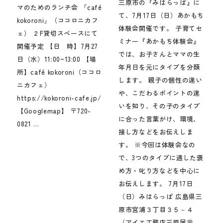
三原市の『みはらっぱ』に
マのためのランチ会 「café
て、7月17日（日）あかもち
kokoroni」（ココロニカフ
体験会開催です。 子育てセ
ェ） ２F貸切スペースにて
ミナー『あかもち体験会』
開催予定 【日 時】7月27
では、お子さんとママの生
日（水）11:00~13:00 【場
年月日を元にタイプを分類
所】café kokoroni（ココロ
します。 親子の個性の違い
ニカフェ）
や、こだわるポイントの違
https://kokoroni-cafe.jp/
いを知り、その子のタイプ
【Googlemap】 〒720-
に合った言葉がけ、環境、
0821 ...
接し方などをお伝えしま
す。 ※今回は体験会なの
で、3つのタイプに適した褒
め方・叱り方などを中心に
お伝えします。 7月17日
（日）みはらっぱ 広島県三
原市宮浦３丁目３５－４
（アイエ工務店三原展示