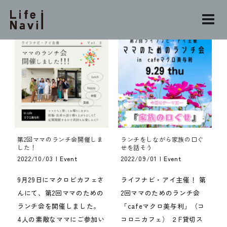
Skip
to
content
第2回ママのランチ会開催しま
ランチをしながら家族の口ぐ
した！
せを話そう
2022/10/03
|
Event
2022/09/01
|
Event
9月29日にマクロビカフェさ
ライフナビ・アイ主催！ 第
んにて、第2回ママのための
2回ママのためのランチ会
ランチ会を開催しました。
「cafeマクロ美与利」（コ
4人の素敵なママにご参加い
コロニカフェ） ２F貸切ス